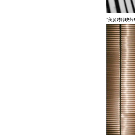
“美腿娉婷映芳