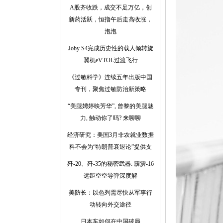
A股齐收跌，成交不足万亿，创
新药活跃，恒指午后走高收涨，
泡泡
Joby S4完成历史性的载人倾转旋
翼机eVTOL过渡飞行
《过敏科学》连续五年出版中国
专刊，聚焦过敏防治新策略
“美腿娉婷映芳华”, 曾黎的美腿魅
力, 触动你了吗? 来聊聊
经济研究：美国3月非农就业数据
料不会为“特朗普衰退论”提供支
歼-20、歼-35的秘密武器: 霹雳-16
远距空空导弹深度解
美防长：以色列需尽快从军事行
动转向外交途径
日本车如何在中国破局