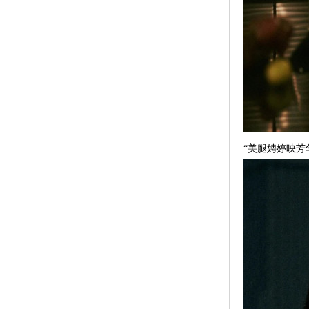
“美腿娉婷映芳