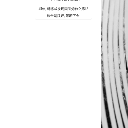
45年, 韩练成发现国民党独立第13
旅全是汉奸, 果断下令: