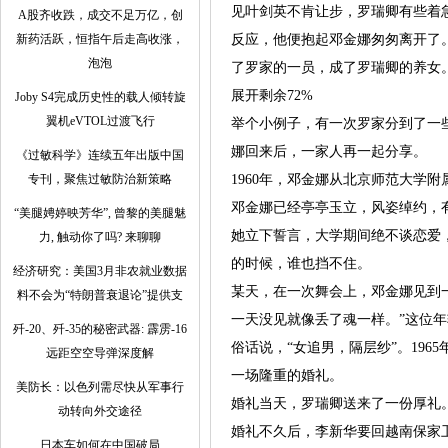
见叶剑英不肯让步，罗瑞卿有些着
A股齐收跌，成交不足万亿，创
新药活跃，恒指午后走高收涨，
反应，他便抱起邓金娜匆匆离开了
泡泡
了罗家的一员，成了罗瑞卿的养女
展开剩余72%
Joby S4完成历史性的载人倾转旋
翼机eVTOL过渡飞行
举个小例子，有一次罗家分到了一
娜回来后，一家人再一起分享。
《过敏科学》连续五年出版中国
专刊，聚焦过敏防治新策略
1960年，邓金娜从北京师范大学
邓金娜已经亭亭玉立，风姿绰约，有
“美腿娉婷映芳华”, 曾黎的美腿魅
她立下誓言，大学期间绝不谈恋爱
力, 触动你了吗? 来聊聊
的时候，谁也挡不住。
经济研究：美国3月非农就业数据
某天，在一次舞会上，邓金娜见到
料不会为“特朗普衰退论”提供支
一天没见就像丢了魂一样。”这位
歼-20、歼-35的秘密武器: 霹雳-16
俗话说，“女追男，隔层纱”。19
远距空空导弹深度解
一场隆重的婚礼。
美防长：以色列需尽快从军事行
婚礼当天，罗瑞卿送来了一份厚礼
动转向外交途径
婚礼不久后，李新华要回越南保家
日本车如何在中国破局