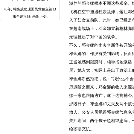
滋养的邓金娜根本不顾这些艰辛。
45年, 韩练成发现国民党独立第13
飞机在空中遭遇狂轰乱炸，这让邓
旅全是汉奸, 果断下令:
入了妇女支前队。此时，她已经是
在越南战场上，邓金娜冒着枪林弹
无理挑起了对中国的战争。
不久，邓金娜的丈夫李新华被开除
邓金娜的工作没有受到影响，反而
正当她感到疑惑时，领导找她谈话
局让她入党，实际上是出于政治上
邓金娜断然拒绝，说：“我永远不
厄运随之而来，邓金娜的收入来源
娜一家也跟随逃亡，遂下达拘捕令
那段日子，邓金娜和丈夫及两个孩
放人。公安人员觉得邓金娜气息奄
关押期间，两个孩子也相继患病，
给婆婆充饥。